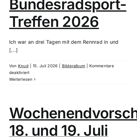
Bundesradsport-
Treffen 2026
Ich war an drei Tagen mit dem Rennrad in und
[...]
Von
Knud
|
15. Juli 2026
|
Bilderalbum
|
Kommentare
für
deaktiviert
Bilder
Weiterlesen
vom
Bundesradsport-
Treffen
2026
Wochenendvorsc
18. und 19. Juli