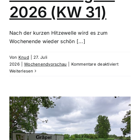
2026 (KW 31)
Nach der kurzen Hitzewelle wird es zum
Wochenende wieder schön [...]
Von
Knud
|
27. Juli
für
2026
|
Wochenendvorschau
|
Kommentare deaktiviert
Wochenen
Weiterlesen
1.
bis
2.
August
2026
(KW
31)