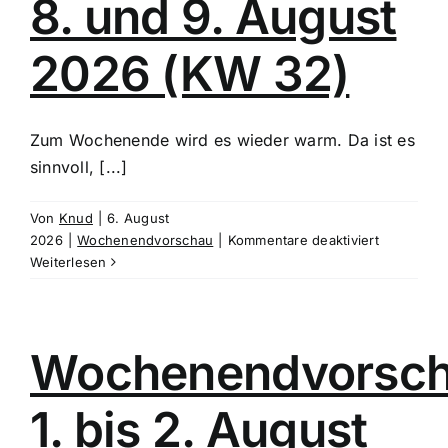
8. und 9. August
2026 (KW 32)
Zum Wochenende wird es wieder warm. Da ist es
sinnvoll, [...]
Von
Knud
|
6. August
für
2026
|
Wochenendvorschau
|
Kommentare deaktiviert
Wochenen
Weiterlesen
8.
und
9.
August
Wochenendvorsc
2026
(KW
1. bis 2. August
32)