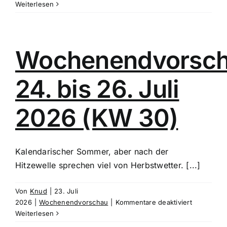
Nordcup
Weiterlesen
und
RTF
in
Stade
Wochenendvorsc
24. bis 26. Juli
2026 (KW 30)
Kalendarischer Sommer, aber nach der
Hitzewelle sprechen viel von Herbstwetter. [...]
Von
Knud
|
23. Juli
für
2026
|
Wochenendvorschau
|
Kommentare deaktiviert
Wochenen
Weiterlesen
24.