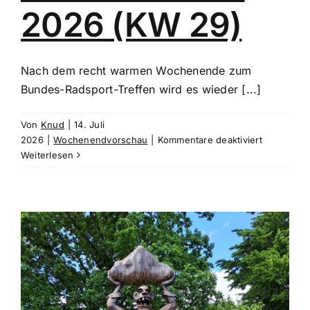
2026 (KW 29)
Nach dem recht warmen Wochenende zum
Bundes-Radsport-Treffen wird es wieder [...]
Von
Knud
|
14. Juli
für
2026
|
Wochenendvorschau
|
Kommentare deaktiviert
Wochenen
Weiterlesen
18.
und
19.
Juli
2026
(KW
29)