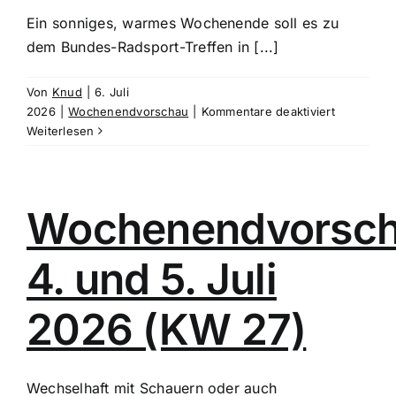
Ein sonniges, warmes Wochenende soll es zu
dem Bundes-Radsport-Treffen in [...]
Von
Knud
|
6. Juli
für
2026
|
Wochenendvorschau
|
Kommentare deaktiviert
Wochenen
Weiterlesen
9.
bis
12.
Juli
Wochenendvorsc
2026
(KW
4. und 5. Juli
28)
2026 (KW 27)
Wechselhaft mit Schauern oder auch