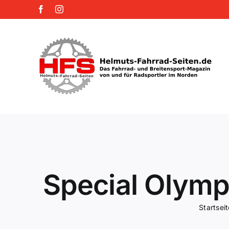
Zum
Facebook
Instagram
Inhalt
springen
Special Olymp
Startseit