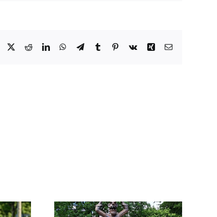
Facebook
X
Reddit
LinkedIn
WhatsApp
Telegram
Tumblr
Pinterest
Vk
Xing
E-
Mail