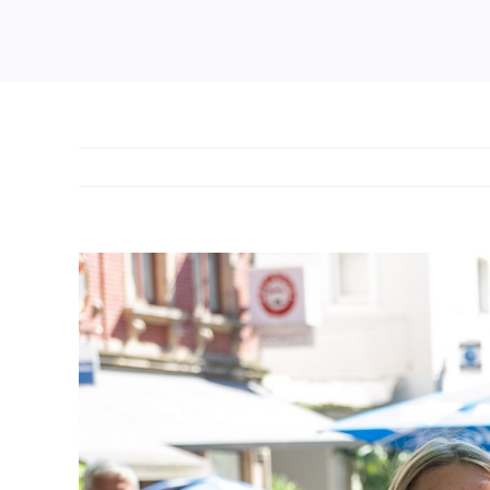
Zeige
grösseres
Bild